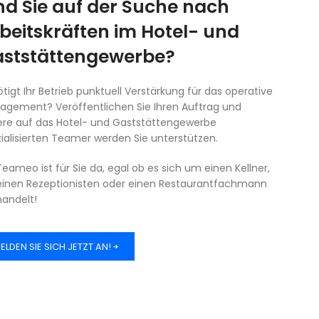
nd Sie auf der Suche nach
beitskräften im Hotel- und
ststättengewerbe?
tigt Ihr Betrieb punktuell Verstärkung für das operative
agement? Veröffentlichen Sie Ihren Auftrag und
ere auf das Hotel- und Gaststättengewerbe
ialisierten Teamer werden Sie unterstützen.
Teameo ist für Sie da, egal ob es sich um einen Kellner,
einen Rezeptionisten oder einen Restaurantfachmann
handelt!
ELDEN SIE SICH JETZT AN!