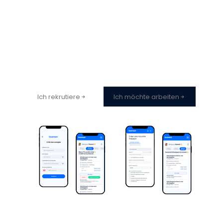
Überzeugt?
Tritt unserer Plattform bei!
Ich rekrutiere
Ich möchte arbeiten