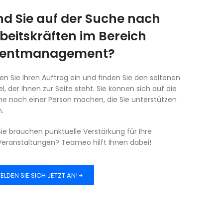
nd Sie auf der Suche nach
beitskräften im Bereich
ventmanagement?
len Sie Ihren Auftrag ein und finden Sie den seltenen
l, der Ihnen zur Seite steht. Sie können sich auf die
e nach einer Person machen, die Sie unterstützen
.
Sie brauchen punktuelle Verstärkung für Ihre
Veranstaltungen? Teameo hilft Ihnen dabei!
ELDEN SIE SICH JETZT AN!