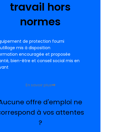
travail hors
normes
quipement de protection fourni
utillage mis à disposition
ormation encouragée et proposée
anté, bien-être et conseil social mis en
vant
En savoir plus
Aucune offre d'emploi ne
correspond à vos attentes
?