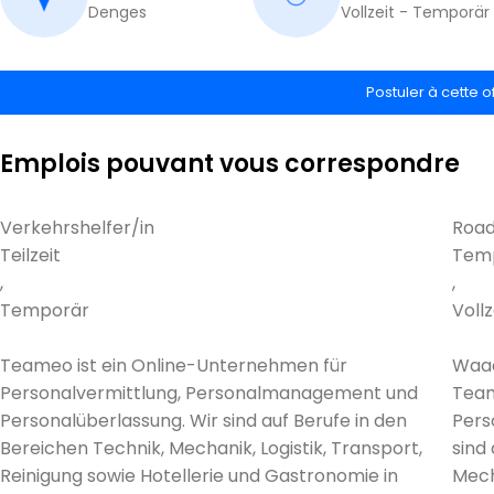
Denges
Vollzeit - Temporär 
Postuler à cette o
Emplois pouvant vous correspondre
Verkehrshelfer/in
Road
Teilzeit
Tem
,
,
Temporär
Vollz
Teameo ist ein Online-Unternehmen für
Waa
Personalvermittlung, Personalmanagement und
Team
Personalüberlassung. Wir sind auf Berufe in den
Perso
Bereichen Technik, Mechanik, Logistik, Transport,
sind
Reinigung sowie Hotellerie und Gastronomie in
Mecha