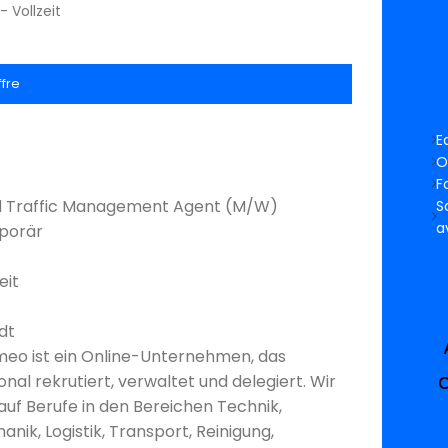
- Vollzeit
ffre
E
O
F
 Traffic Management Agent (M/W)
S
a
porär
eit
dt
eo ist ein Online-Unternehmen, das
nal rekrutiert, verwaltet und delegiert. Wir
 auf Berufe in den Bereichen Technik,
nik, Logistik, Transport, Reinigung,