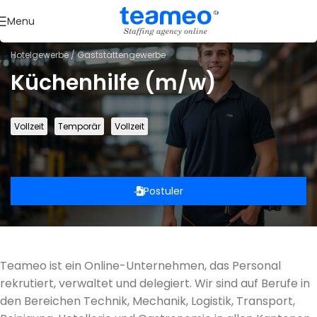
Menu
Hotelgewerbe / Gaststättengewerbe
Küchenhilfe (m/w)
Vollzeit
Temporär
Vollzeit
Postuler
Teameo ist ein Online-Unternehmen, das Personal
rekrutiert, verwaltet und delegiert. Wir sind auf Berufe in
den Bereichen Technik, Mechanik, Logistik, Transport,