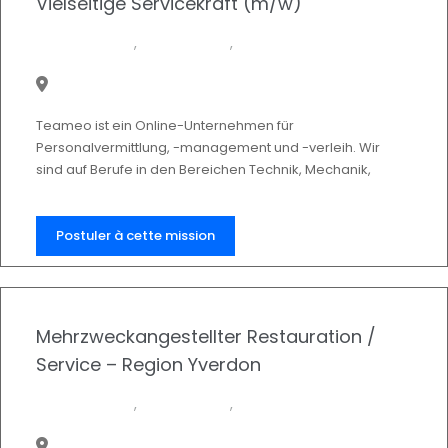
Vielseitige Servicekraft (m/w)
Feste Stelle
,
Temporär
,
Vollzeit
Teameo ist ein Online-Unternehmen für
Personalvermittlung, -management und -verleih. Wir
sind auf Berufe in den Bereichen Technik, Mechanik,
Logistik, Transport, Reinigung sowie Hotellerie und
Gastronomie in allen Kantonen der Westschweiz
spezialisiert und bieten unseren Kunden die besten
Postuler à cette mission
Talente an.
Wir suchen einen/eine {{title_job}}
Mehrzweckangestellter Restauration /
Service – Region Yverdon
Feste Stelle
,
Temporär
,
Vollzeit