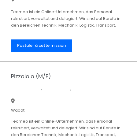
Teameo ist ein Online-Unternehmen, das Personal
rekrutiert, verwaltet und delegiert. Wir sind auf Berufe in
den Bereichen Technik, Mechanik, Logistik, Transport,
Reinigung, Hotellerie und Gastronomie in allen
Kantonen der Westschweiz spezialisiert und bieten
unseren Kunden die besten Talente an.
Postuler à cette mission
Wir suchen eine/n {{title_job}}
Pizzaiolo (M/F)
Feste Stelle
,
Temporär
,
Vollzeit
Waadt
Teameo ist ein Online-Unternehmen, das Personal
rekrutiert, verwaltet und delegiert. Wir sind auf Berufe in
den Bereichen Technik, Mechanik, Logistik, Transport,