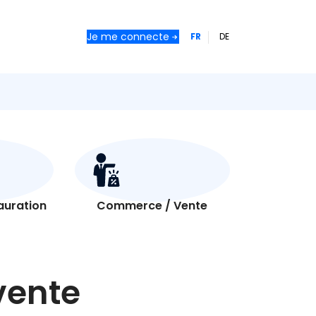
Je me connecte
FR
DE
tauration
Commerce / Vente
vente