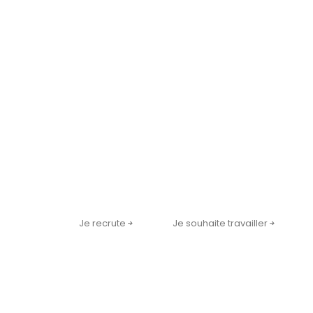
CONVAINCU(E) ?
Rejoignez notre
plateforme !
Je recrute
Je souhaite travailler