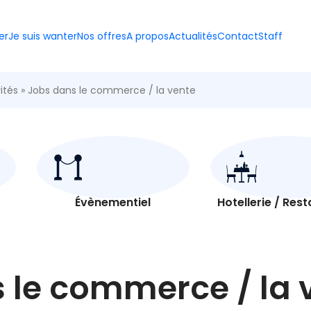
er
Je suis wanter
Nos offres
A propos
Actualités
Contact
Staff
ités
»
Jobs dans le commerce / la vente
Évènementiel
Hotellerie / Res
 le commerce / la 