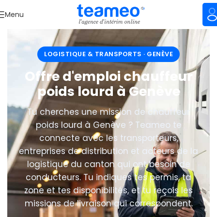
Menu
LOGISTIQUE & TRANSPORTS · GENÈVE
Offre d'emploi chauffeur
poids lourd à Genève
Tu cherches une mission de chauffeur
poids lourd à Genève ? Teameo te
connecte avec les transporteurs,
entreprises de distribution et acteurs de la
logistique du canton qui ont besoin de
conducteurs. Tu indiques tes permis, ta
zone et tes disponibilités, et tu reçois les
missions de livraison qui correspondent.