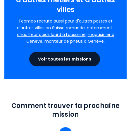
villes
Teameo recrute aussi pour d'autres postes et
d'autres villes en Suisse romande, notamment :
chauffeur poids lourd à Lausanne
,
magasinier à
Genève
,
monteur de pneus à Genève
.
Voir toutes les missions
Comment trouver ta prochaine
mission